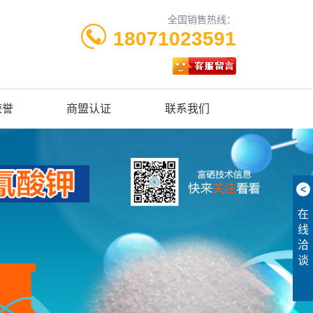
全国销售热线：
18071023591
荣誉
商盟认证
联系我们
<
在
线
洽
谈