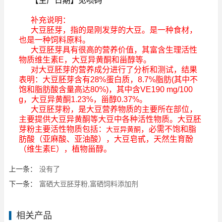
【生产日期】见喷码
补充说明：
大豆胚芽，指的是刚发芽的大豆。是一种食材，
也是一种饲料原料。
大豆胚芽具有很高的营养价值，其富含生理活性
物质维生素E，大豆异黄酮和甾醇等。
对大豆胚芽的营养成分进行了分析和测试，结果
表明：大豆胚芽含有28%蛋白质，8.7%脂肪(其中不
饱和脂肪酸含量高达80%)，其中含VE190 mg/100
g，大豆异黄酮1.23%，甾醇0.37%。
大豆胚芽粉，是大豆营养物质的主要所在部位，
主要提供大豆异黄酮等大豆中各种活性物质。大豆胚
芽粉主要活性物质包括：
，必需不饱和脂
大豆异黄酮
肪酸（亚麻酸、亚油酸），大豆皂甙，天然生育酚
（维生素E），植物甾醇。
上一条：
没有了
下一条：
富硒大豆胚芽粉,富硒饲料添加剂
相关产品