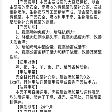
【产品说明】本品主要成份为
大豆胚芽粉
，以自
主研发的高安全、高吸收的有机硒为硒补充源，通过
植物喷施、生物提取等工艺精制而成，所含硒为植物
有机硒。本产品安全、吸收利用率高、生物活性强，
是动物补充有机硒的途径。
【产品功能】
1、提高动物免疫力，增强抗病力；
2、降低肉质滴水损失率，提高肉品瘦肉率，改善
肉质色泽；
3、增加母乳中硒含量，提高幼畜成活率；
4、提高公畜禽精子活力和精子浓度，改善其繁殖
性能。
【适用对象】
鸡、猪、牛、羊、鱼、虾、蟹等各种动物。
【用法用量】
完全替代其它硒补充剂，建议添加量为0.2-
1kg/T。具体用法详见使用说明或咨询产品技术方。
【注意事项】
本品不可直接饲喂，需按建议添加量与饲料混配
均匀后饲喂，储存于干燥、避光、通风处，开袋后密
封保存。
【保质期限】 24个月